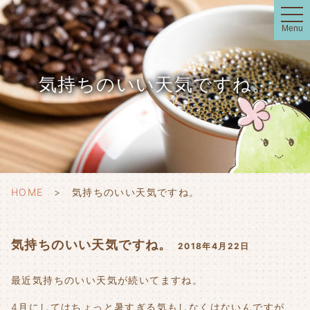
t
o
Menu
g
g
l
e
n
気持ちのいい天気ですね。
a
v
i
g
a
t
i
o
n
HOME
気持ちのいい天気ですね。
気持ちのいい天気ですね。
2018年4月22日
最近気持ちのいい天気が続いてますね。
4月にしてはちょっと暑すぎる気もしなくはないんですが