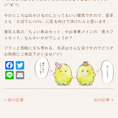
(*ﾟ∀ﾟ*)
今のところは出かけるのにとってもいい陽気ですので、是非
とも「さぼてんcafe」に足を向けて頂けたらと思います。
最近人気の「ちょい飲みセット」やお食事メインの「夜カフ
ェセット」なんかいかがでしょうか？
フラッと気軽に立ち寄れる、当店はそんな店ですのでどうぞ
お気軽にご来店下さいませ(^o^)
F
T
a
w
Li
E
c
it
n
m
e
t
e
ai
b
e
l
«
前の記事
次の記事
»
o
r
o