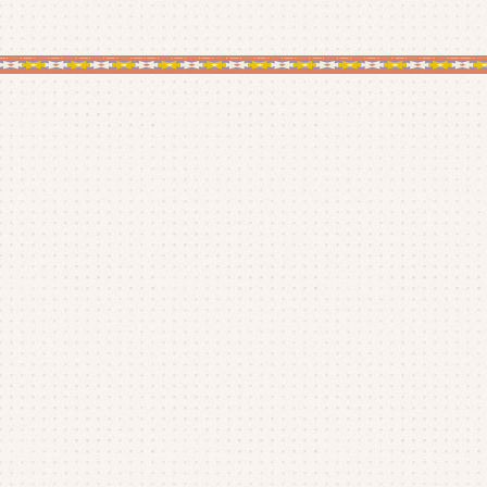
20
20
20
20
20
20
20
20
20
20
20