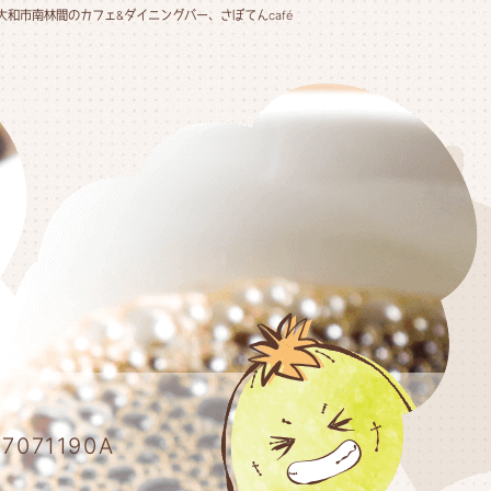
大和市南林間のカフェ&ダイニングバー、さぼてんcafé
7071190A