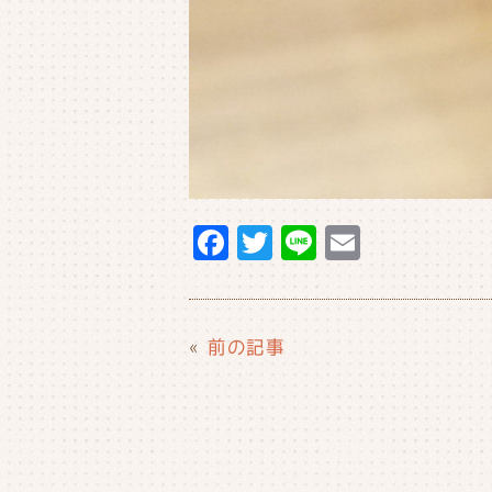
F
T
Li
E
a
w
n
m
c
it
e
ai
e
t
l
«
前の記事
b
e
o
r
o
k