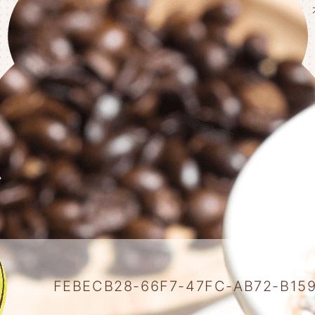
FEBECB28-66F7-47FC-AB72-B159