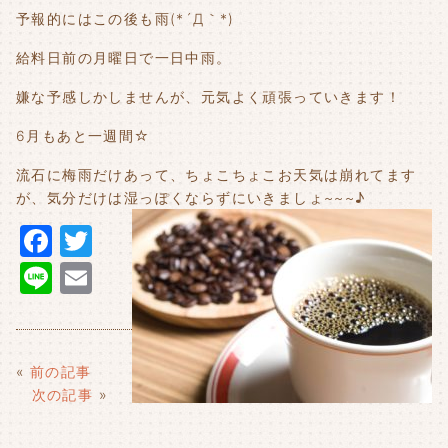
予報的にはこの後も雨(*´Д｀*)
給料日前の月曜日で一日中雨。
嫌な予感しかしませんが、元気よく頑張っていきます！
6月もあと一週間☆
流石に梅雨だけあって、ちょこちょこお天気は崩れてます
が、気分だけは湿っぽくならずにいきましょ~~~♪
F
T
a
w
Li
E
c
it
n
m
e
t
e
ai
b
e
l
«
前の記事
o
r
次の記事
»
o