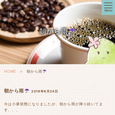
t
o
Menu
g
g
l
e
n
朝から雨
a
v
i
g
a
t
i
o
n
HOME
朝から雨
朝から雨
2019年6月24日
今は小康状態になりましたが、朝から雨が降り続いてま
す、、、