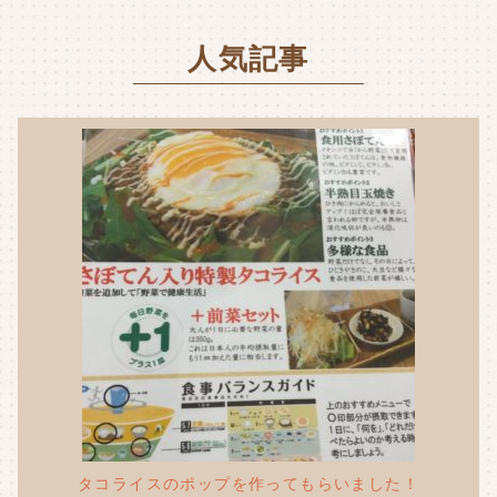
k
人気記事
タコライスのポップを作ってもらいました！