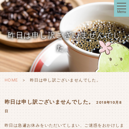
t
o
Menu
g
g
l
e
n
昨日は申し訳ございませんでし
a
v
i
た。
g
a
t
i
o
n
HOME
昨日は申し訳ございませんでした。
昨日は申し訳ございませんでした。
2018年10月8
日
昨日は急遽お休みをいただいてしまい、ご迷惑をおかけしま