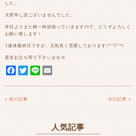
した。
大変申し訳ございませんでした。
本日よりまた精一杯頑張っていきますので、どうぞよろしく
お願い致します！
3連休最終日ですが、元気良く営業しております(*^▽^*)
是非お立ち寄り下さいませ☆
F
T
Li
E
a
w
n
m
c
it
e
ai
e
t
l
«
前の記事
次の記事
»
b
e
o
r
人気記事
o