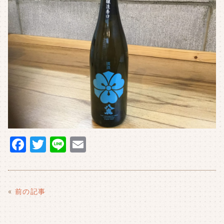
F
T
Li
E
a
w
n
m
c
it
e
ai
e
t
l
«
前の記事
b
e