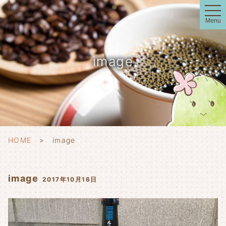
t
o
Menu
g
g
l
e
n
image
a
v
i
g
a
t
i
o
n
HOME
image
image
2017年10月16日