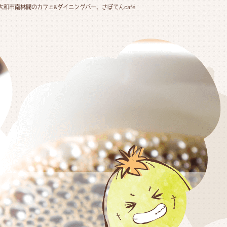
大和市南林間のカフェ&ダイニングバー、さぼてんcafé