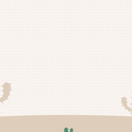
20
20
20
20
20
20
20
20
20
20
20