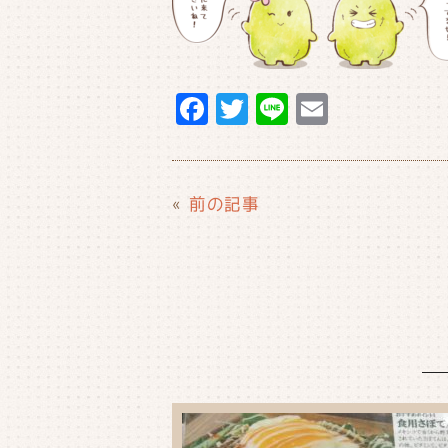
F
T
Li
E
a
w
n
m
c
it
e
ai
e
t
l
«
前の記事
b
e
o
r
o
k