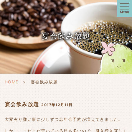
t
o
Menu
g
g
l
e
n
宴会飲み放題
a
v
i
g
a
t
i
o
n
HOME
宴会飲み放題
宴会飲み放題
2017年12月11日
大変有り難い事に少しずつ忘年会予約が増えてきました。
しかし、まだまだ空いている日も多いので、引き続き宜しく