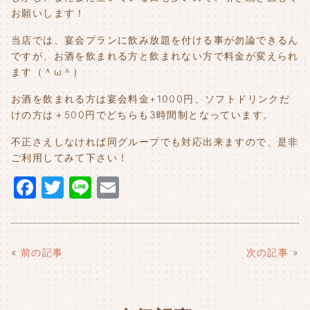
お願いします！
当店では、宴会プランに飲み放題を付ける事が勿論できるん
ですが、お酒を飲まれる方と飲まれない方で料金が変えられ
ます（＾ω＾）
お酒を飲まれる方は宴会料金+1000円、ソフトドリンクだ
けの方は＋500円でどちらも3時間制となっています。
不正さえしなければ同グループでも対応出来ますので、是非
ご利用してみて下さい！
F
T
Li
E
a
w
n
m
c
it
e
ai
e
t
l
«
前の記事
次の記事
»
b
e
o
r