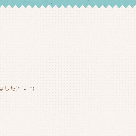
た(*´◒`*)