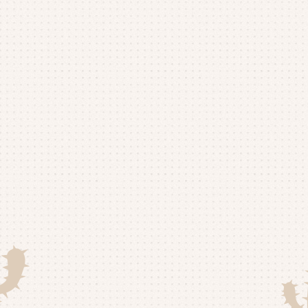
20
20
20
20
20
20
20
20
20
20
20