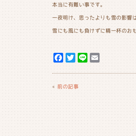
本当に有難い事です。
一夜明け、思ったよりも雪の影響
雪にも風にも負けずに精一杯のおも
F
T
Li
E
a
w
n
m
c
it
e
ai
e
t
l
«
前の記事
b
e
o
r
o
k