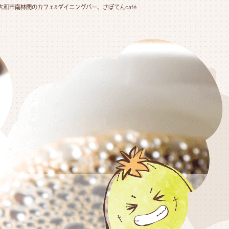
大和市南林間のカフェ&ダイニングバー、さぼてんcafé