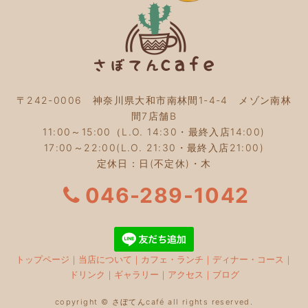
2023年8月
(3)
2023年7月
(4)
2023年6月
(5)
2023年5月
(2)
2023年4月
(2)
2023年3月
(2)
〒242-0006 神奈川県大和市南林間1-4-4 メゾン南林
2023年2月
(4)
間7店舗B
2023年1月
(3)
11:00～15:00（L.O. 14:30・最終入店14:00)
2022年12月
(4)
17:00～22:00(L.O. 21:30・最終入店21:00)
2022年11月
(4)
定休日：日(不定休)・木
2022年10月
(4)
2022年9月
(2)
046-289-1042
2022年8月
(3)
2022年7月
(5)
2022年6月
(3)
2022年5月
(3)
トップページ
｜
当店について
｜
カフェ・ランチ
｜
ディナー・コース
｜
2022年4月
(5)
ドリンク
｜
ギャラリー
｜
アクセス
｜
ブログ
2022年3月
(3)
2022年2月
(2)
copyright © さぼてんcafé all rights reserved.