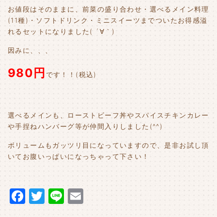
お値段はそのままに、前菜の盛り合わせ・選べるメイン料理
(11種)・ソフトドリンク・ミニスイーツまでついたお得感溢
れるセットになりました( ´∀｀)
因みに、、、
980円
です！！(税込)
選べるメインも、ローストビーフ丼やスパイスチキンカレー
や手捏ねハンバーグ等が仲間入りしました(^^)
ボリュームもガッツリ目になっていますので、是非お試し頂
いてお腹いっぱいになっちゃって下さい！
F
T
Li
E
a
w
n
m