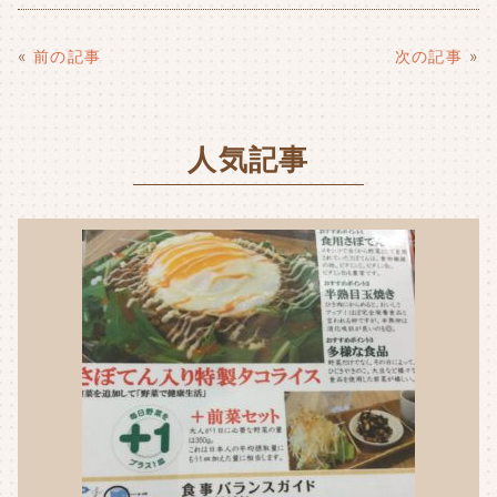
c
it
e
ai
e
t
l
«
前の記事
次の記事
»
b
e
o
r
人気記事
o
k