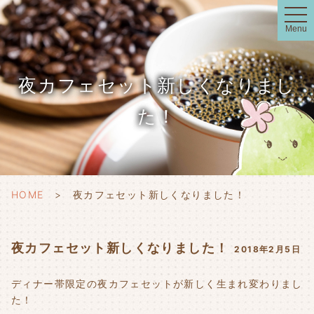
t
o
Menu
g
g
l
e
n
夜カフェセット新しくなりまし
a
v
i
た！
g
a
t
i
o
n
HOME
夜カフェセット新しくなりました！
夜カフェセット新しくなりました！
2018年2月5日
ディナー帯限定の夜カフェセットが新しく生まれ変わりまし
た！