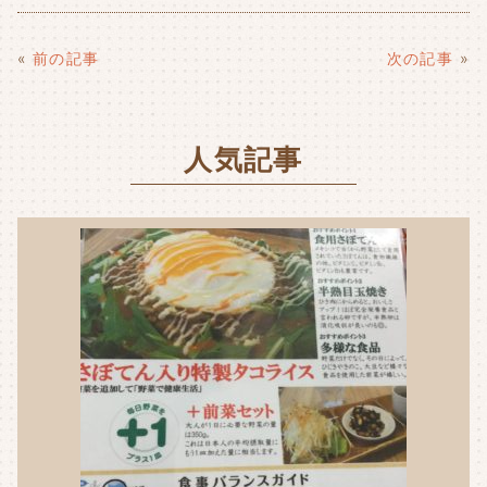
c
it
e
ai
e
t
l
«
前の記事
次の記事
»
b
e
o
r
人気記事
o
k