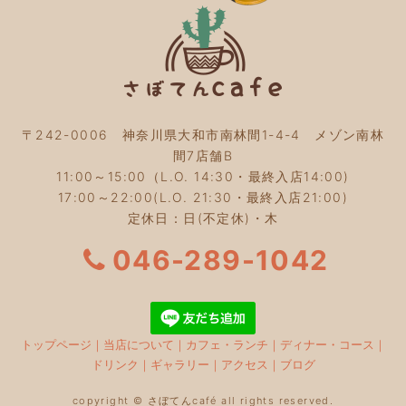
2023年8月
(3)
2023年7月
(4)
2023年6月
(5)
2023年5月
(2)
2023年4月
(2)
2023年3月
(2)
〒242-0006 神奈川県大和市南林間1-4-4 メゾン南林
2023年2月
(4)
間7店舗B
2023年1月
(3)
11:00～15:00（L.O. 14:30・最終入店14:00)
2022年12月
(4)
17:00～22:00(L.O. 21:30・最終入店21:00)
2022年11月
(4)
定休日：日(不定休)・木
2022年10月
(4)
2022年9月
(2)
046-289-1042
2022年8月
(3)
2022年7月
(5)
2022年6月
(3)
2022年5月
(3)
トップページ
｜
当店について
｜
カフェ・ランチ
｜
ディナー・コース
｜
2022年4月
(5)
ドリンク
｜
ギャラリー
｜
アクセス
｜
ブログ
2022年3月
(3)
2022年2月
(2)
copyright © さぼてんcafé all rights reserved.