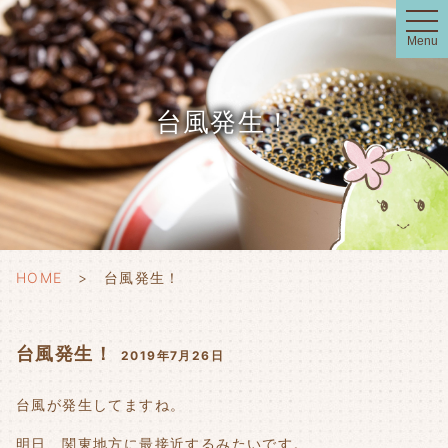
t
o
Menu
g
g
l
e
n
台風発生！
a
v
i
g
a
t
i
o
n
HOME
台風発生！
台風発生！
2019年7月26日
台風が発生してますね。
明日、関東地方に最接近するみたいです。