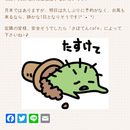
月末ではありますが、明日は久しぶりに予約がなく、台風も
来るなら、静かな1日となりそうです(*´◒`*)
近隣の皆様、安全そうでしたら「さぼてんcafe」によって
下さいね~♪
F
T
Li
E
a
w
n
m