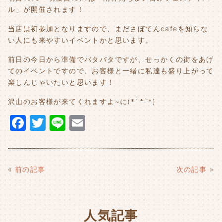
ル」が開催されます！
当店は初参加となりますので、まださぼてんcafeを知らな
い人にも来やすいイベントかと思います。
前日の今日から準備でバタバタですが、せっかくの街をあげ
てのイベントですので、お客様と一緒に私達も盛り上がって
楽しんじゃいたいと思います！
沢山のお客様が来てくれますよ~に(*´꒳`*)
F
T
Li
E
a
w
n
m
c
it
e
ai
e
t
l
«
前の記事
次の記事
»
b
e
o
r
人気記事
o