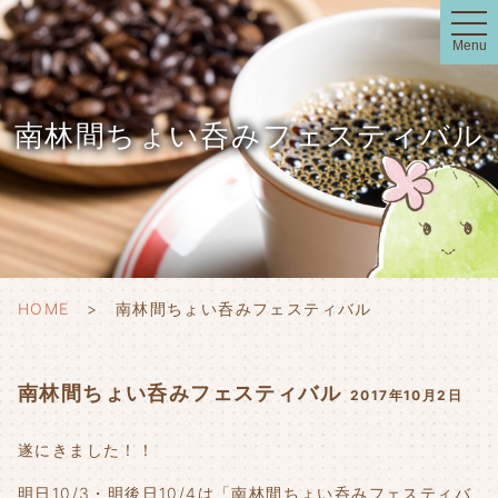
t
o
Menu
g
g
l
e
n
南林間ちょい呑みフェスティバル
a
v
i
g
a
t
i
o
n
HOME
南林間ちょい呑みフェスティバル
南林間ちょい呑みフェスティバル
2017年10月2日
遂にきました！！
明日10/3・明後日10/4は「南林間ちょい呑みフェスティバ