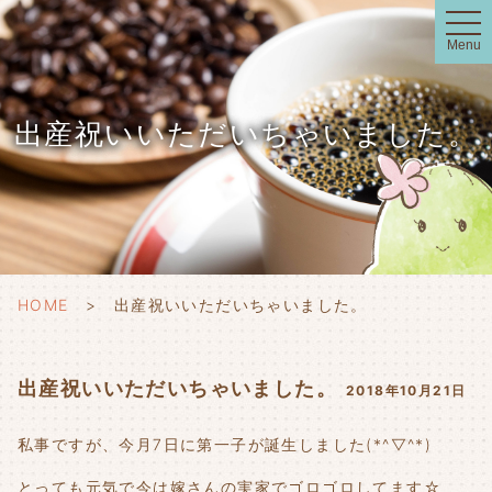
t
o
Menu
g
g
l
e
n
出産祝いいただいちゃいました。
a
v
i
g
a
t
i
o
n
HOME
出産祝いいただいちゃいました。
出産祝いいただいちゃいました。
2018年10月21日
私事ですが、今月7日に第一子が誕生しました(*^▽^*)
とっても元気で今は嫁さんの実家でゴロゴロしてます☆