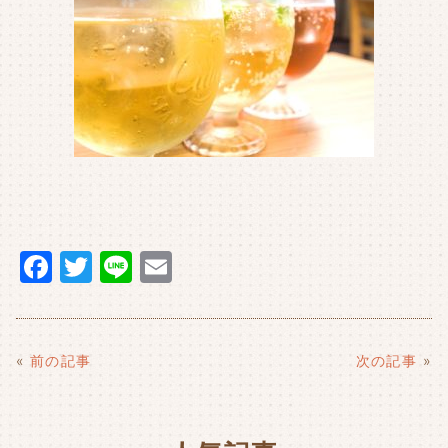
F
T
Li
E
a
w
n
m
c
it
e
ai
e
t
l
«
前の記事
次の記事
»
b
e
o
r