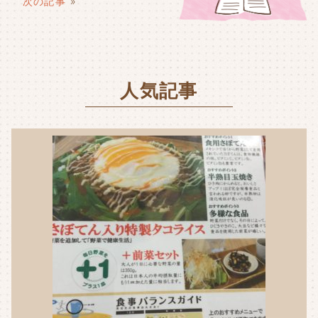
o
r
次の記事
»
o
k
人気記事