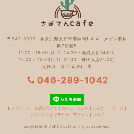
2023年7月
(4)
2023年6月
(5)
2023年5月
(2)
2023年4月
(2)
2023年3月
(2)
〒242-0006 神奈川県大和市南林間1-4-4 メゾン南林
2023年2月
(4)
間7店舗B
2023年1月
(3)
11:00～15:00（L.O. 14:30・最終入店14:00)
2022年12月
(4)
17:00～22:00(L.O. 21:30・最終入店21:00)
2022年11月
(4)
定休日：日(不定休)・木
2022年10月
(4)
2022年9月
(2)
046-289-1042
2022年8月
(3)
2022年7月
(5)
2022年6月
(3)
2022年5月
(3)
トップページ
｜
当店について
｜
カフェ・ランチ
｜
ディナー・コース
｜
2022年4月
(5)
ドリンク
｜
ギャラリー
｜
アクセス
｜
ブログ
2022年3月
(3)
2022年2月
(2)
copyright © さぼてんcafé all rights reserved.
2022年1月
(5)