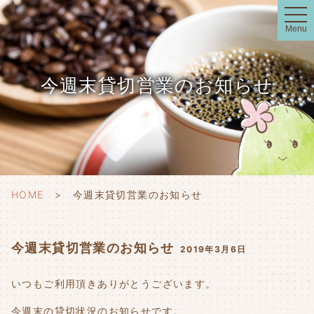
t
o
Menu
g
g
l
e
n
今週末貸切営業のお知らせ
a
v
i
g
a
t
i
o
n
HOME
今週末貸切営業のお知らせ
今週末貸切営業のお知らせ
2019年3月6日
いつもご利用頂きありがとうございます。
今週末の貸切状況のお知らせです。