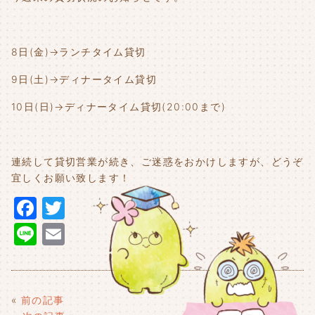
8日(金)→ランチタイム貸切
9日(土)→ディナータイム貸切
10日(日)→ディナータイム貸切(20:00まで)
連続して貸切営業が続き、ご迷惑をおかけしますが、どうぞ
宜しくお願い致します！
F
T
a
w
Li
E
c
it
n
m
e
t
e
ai
b
e
l
«
前の記事