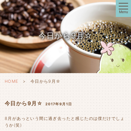
t
o
Menu
g
g
l
e
n
今日から9月☆
a
v
i
g
a
t
i
o
n
HOME
今日から9月☆
今日から9月☆
2017年9月1日
8月があっという間に過ぎ去ったと感じたのは僕だけでしょ
うか(笑)