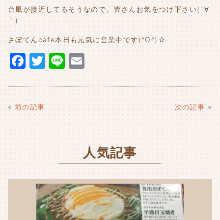
台風が接近してるそうなので、皆さんお気をつけ下さい(´∀
｀)
さぼてんcafe本日も元気に営業中です(^O^)☆
F
T
Li
E
a
w
n
m
c
it
e
ai
e
t
l
«
前の記事
次の記事
»
b
e
o
r
人気記事
o
k