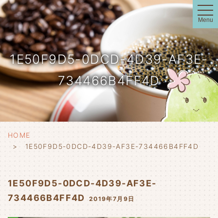
t
o
Menu
g
g
l
e
n
1E50F9D5-0DCD-4D39-AF3E-
a
v
i
734466B4FF4D
g
a
t
i
o
n
HOME
1E50F9D5-0DCD-4D39-AF3E-734466B4FF4D
1E50F9D5-0DCD-4D39-AF3E-
734466B4FF4D
2019年7月9日