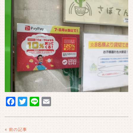
F
T
Li
E
a
w
n
m
c
it
e
ai
e
t
l
«
前の記事