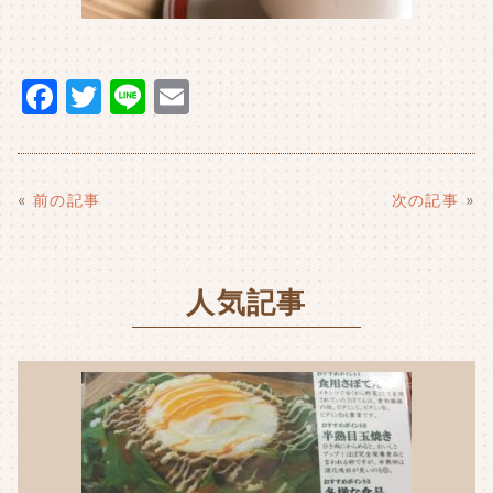
F
T
Li
E
a
w
n
m
c
it
e
ai
e
t
l
«
前の記事
次の記事
»
b
e
o
r
人気記事
o
k