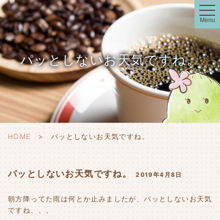
t
o
Menu
g
g
l
e
n
パッとしないお天気ですね。
a
v
i
g
a
t
i
o
n
HOME
パッとしないお天気ですね。
パッとしないお天気ですね。
2019年4月8日
朝方降ってた雨は何とか止みましたが、パッとしないお天気
ですね、、、