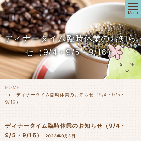
t
o
Menu
g
g
l
e
n
ディナータイム臨時休業のお知ら
a
v
i
せ（9/4・9/5・9/16）
g
a
t
i
o
n
HOME
ディナータイム臨時休業のお知らせ（9/4・9/5・
9/16）
ディナータイム臨時休業のお知らせ（9/4・
9/5・9/16）
2023年9月3日