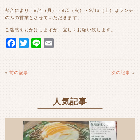
都合により、9/4（月）・9/5（火）・9/16（土）はランチ
のみの営業とさせていただきます。
ご迷惑をおかけしますが、宜しくお願い致します。
F
T
Li
E
a
w
n
m
c
it
e
ai
e
t
l
«
前の記事
次の記事
»
b
e
o
r
人気記事
o
k