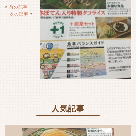
b
e
l
«
前の記事
o
r
次の記事
»
o
k
人気記事