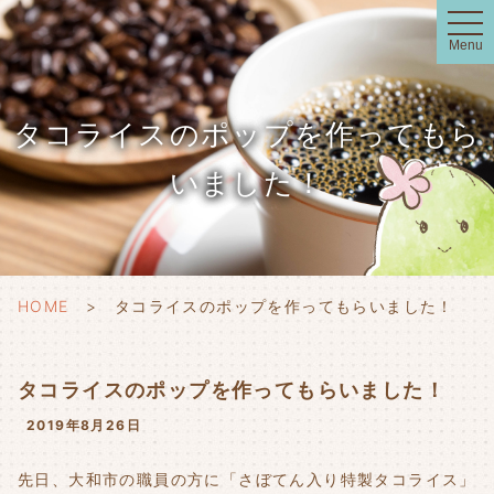
t
o
Menu
g
g
l
e
n
タコライスのポップを作ってもら
a
v
i
いました！
g
a
t
i
o
n
HOME
タコライスのポップを作ってもらいました！
タコライスのポップを作ってもらいました！
2019年8月26日
先日、大和市の職員の方に「さぼてん入り特製タコライス」