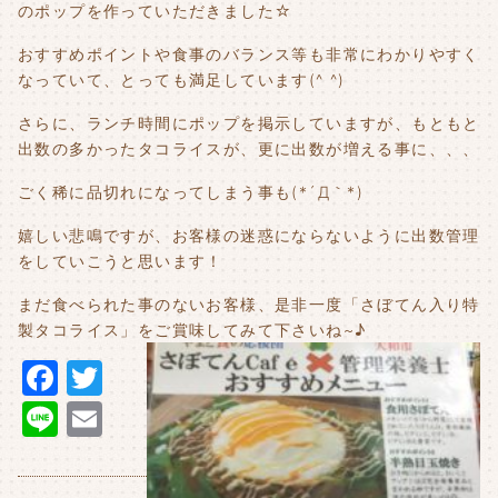
のポップを作っていただきました☆
おすすめポイントや食事のバランス等も非常にわかりやすく
なっていて、とっても満足しています(^ ^)
さらに、ランチ時間にポップを掲示していますが、もともと
出数の多かったタコライスが、更に出数が増える事に、、、
ごく稀に品切れになってしまう事も(*´Д｀*)
嬉しい悲鳴ですが、お客様の迷惑にならないように出数管理
をしていこうと思います！
まだ食べられた事のないお客様、是非一度「さぼてん入り特
製タコライス」をご賞味してみて下さいね~♪
F
T
a
w
Li
E
c
it
n
m
e
t
e
ai