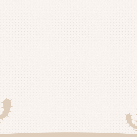
20
20
20
20
20
20
20
20
20
20
20