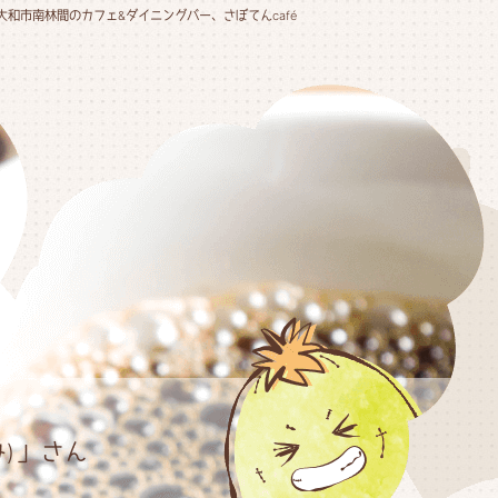
大和市南林間のカフェ&ダイニングバー、さぼてんcafé
)」さん