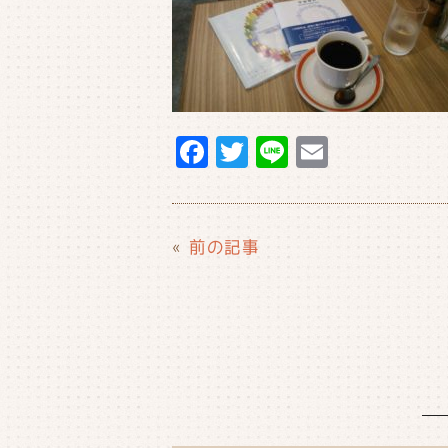
F
T
Li
E
a
w
n
m
c
it
e
ai
e
t
l
«
前の記事
b
e
o
r
o
k