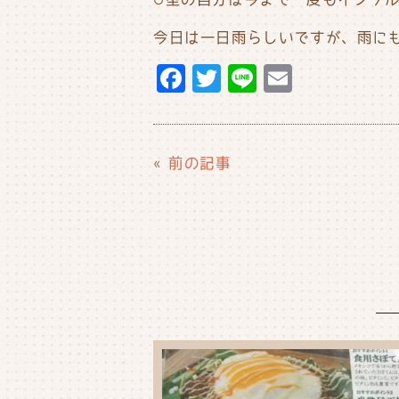
今日は一日雨らしいですが、雨に
F
T
Li
E
a
w
n
m
c
it
e
ai
e
t
l
«
前の記事
b
e
o
r
o
k