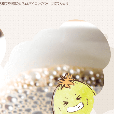
大和市南林間のカフェ&ダイニングバー、さぼてんcafé