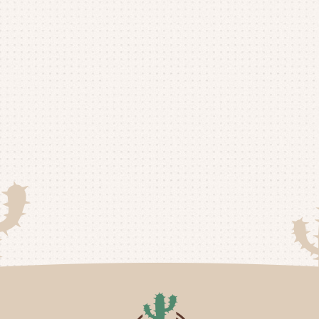
20
20
20
20
20
20
20
20
20
20
20