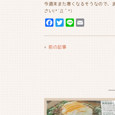
今週末また寒くなるそうなので、
さい(*´Д｀*)
F
T
Li
E
a
w
n
m
c
it
e
ai
e
t
l
«
前の記事
b
e
o
r
o
k