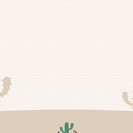
20
20
20
20
20
20
20
20
20
20
20