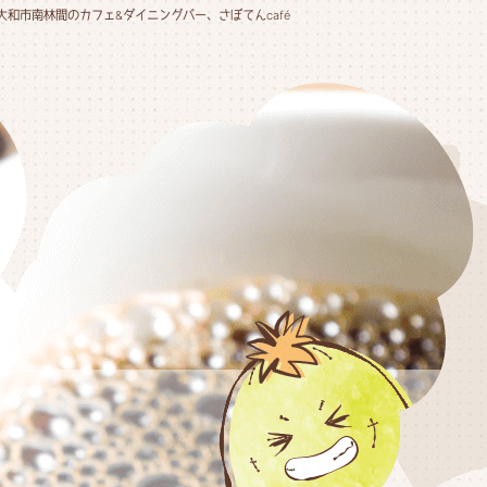
大和市南林間のカフェ&ダイニングバー、さぼてんcafé