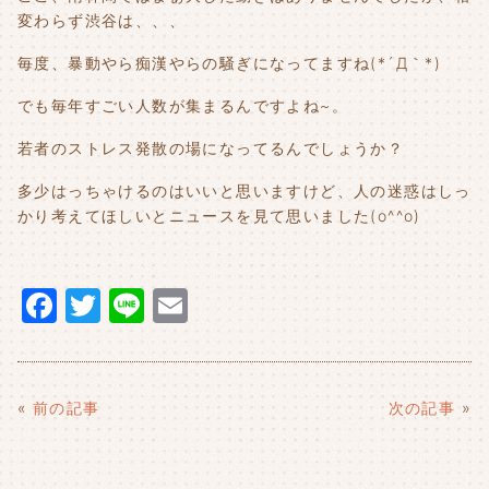
変わらず渋谷は、、、
毎度、暴動やら痴漢やらの騒ぎになってますね(*´Д｀*)
でも毎年すごい人数が集まるんですよね~。
若者のストレス発散の場になってるんでしょうか？
多少はっちゃけるのはいいと思いますけど、人の迷惑はしっ
かり考えてほしいとニュースを見て思いました(o^^o)
F
T
Li
E
a
w
n
m
c
it
e
ai
e
t
l
«
前の記事
次の記事
»
b
e
o
r