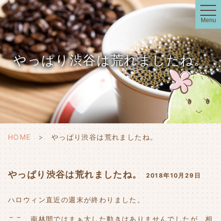
t
o
Menu
g
g
l
e
n
やっぱり渋谷は荒れましたね。
a
v
i
g
a
t
i
o
n
HOME
やっぱり渋谷は荒れましたね。
やっぱり渋谷は荒れましたね。
2018年10月29日
ハロウィン直近の週末が終わりました。
ここ、南林間ではまぁ大した動きはありませんでしたが、相