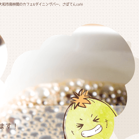
大和市南林間のカフェ&ダイニングバー、さぼてんcafé
ます！