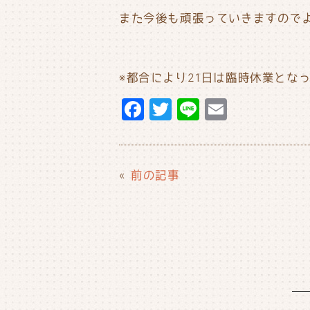
また今後も頑張っていきますので
※都合により21日は臨時休業とな
F
T
Li
E
a
w
n
m
c
it
e
ai
e
t
l
«
前の記事
b
e
o
r
o
k