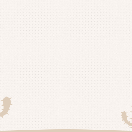
20
20
20
20
20
20
20
20
20
20
20