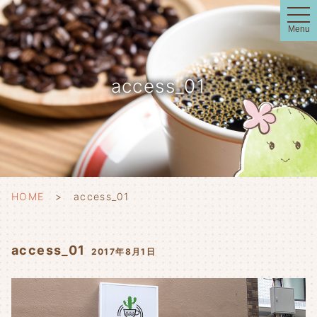
t
o
Menu
g
g
l
e
n
access_01
a
v
i
g
a
t
i
o
n
HOME
access_01
access_01
2017年8月1日