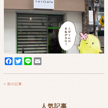
F
T
Li
E
a
w
n
m
c
it
e
ai
e
t
l
«
前の記事
b
e
o
r
人気記事
o