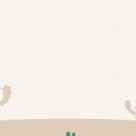
20
20
20
20
20
20
20
20
20
20
20