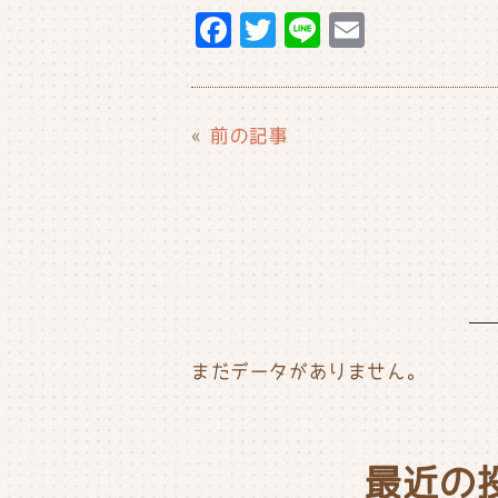
F
T
Li
E
a
w
n
m
c
it
e
ai
e
t
l
«
前の記事
b
e
o
r
o
k
まだデータがありません。
最近の