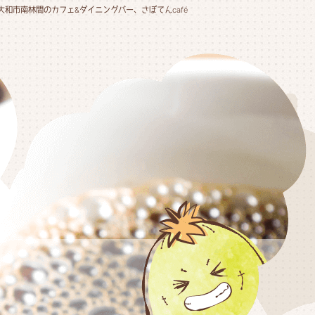
大和市南林間のカフェ&ダイニングバー、さぼてんcafé