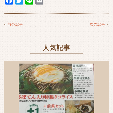
F
T
Li
E
a
w
n
m
c
it
e
ai
e
t
l
«
前の記事
次の記事
»
b
e
o
r
人気記事
o
k