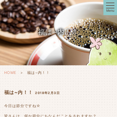
t
o
Menu
g
g
l
e
n
福は~内！！
a
v
i
g
a
t
i
o
n
HOME
福は~内！！
福は~内！！
2018年2月3日
今日は節分ですね☆
皆さんは、何か節分にちなんだことをされますか？