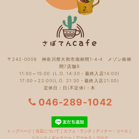
2023年10月
(5)
2023年9月
(2)
2023年8月
(3)
2023年7月
(4)
2023年6月
(5)
2023年5月
(2)
2023年4月
(2)
2023年3月
(2)
〒242-0006 神奈川県大和市南林間1-4-4 メゾン南林
2023年2月
(4)
間7店舗B
2023年1月
(3)
11:00～15:00（L.O. 14:30・最終入店14:00)
2022年12月
(4)
17:00～22:00(L.O. 21:30・最終入店21:00)
2022年11月
(4)
定休日：日(不定休)・木
2022年10月
(4)
2022年9月
(2)
046-289-1042
2022年8月
(3)
2022年7月
(5)
2022年6月
(3)
2022年5月
(3)
トップページ
｜
当店について
｜
カフェ・ランチ
｜
ディナー・コース
｜
2022年4月
(5)
ドリンク
｜
ギャラリー
｜
アクセス
｜
ブログ