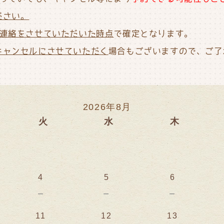
ださい。
連絡をさせていただいた時点
で確定となります。
キャンセルにさせていただく
場合もございますので、ご了
2026年8月
火
水
木
4
5
6
－
－
－
11
12
13