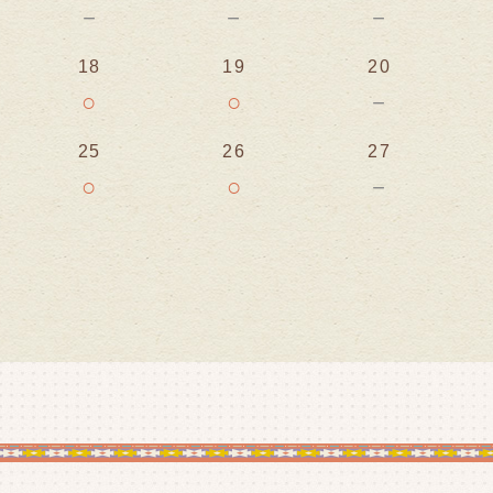
－
－
－
18
19
20
○
○
－
25
26
27
○
○
－