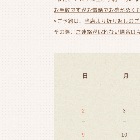
お手数ですがお電話でお確かめく
※ご予約は、
当店より折り返しのご
その際、
ご連絡が取れない場合は
日
月
2
3
－
－
9
10