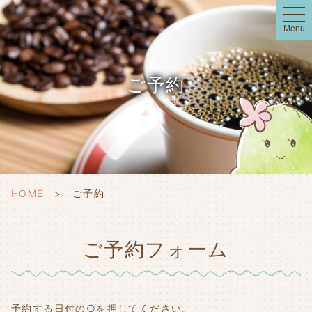
t
o
Menu
g
g
l
e
n
ご予約
a
v
i
g
a
t
i
o
n
HOME
ご予約
ご予約フォーム
予約する日付の○を押してください。