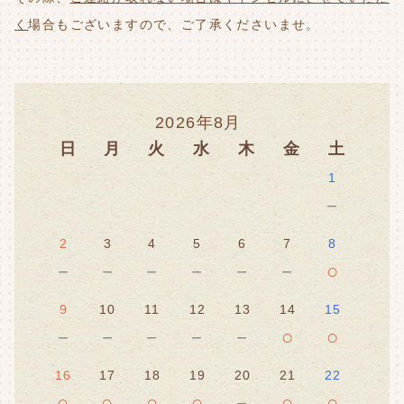
く
場合もございますので、ご了承くださいませ。
2026年8月
日
月
火
水
木
金
土
1
－
2
3
4
5
6
7
8
－
－
－
－
－
－
○
9
10
11
12
13
14
15
－
－
－
－
－
○
○
16
17
18
19
20
21
22
○
○
○
○
－
○
○