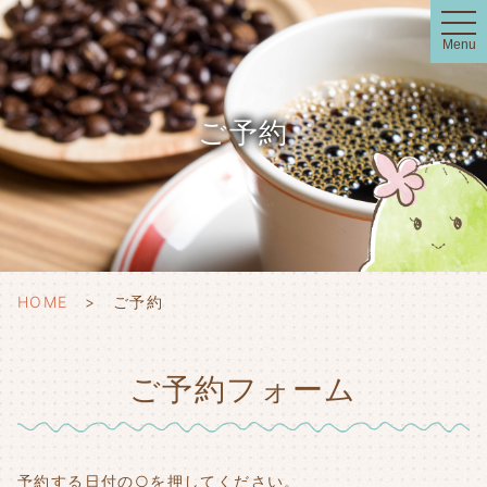
t
o
Menu
g
g
l
e
n
ご予約
a
v
i
g
a
t
i
o
n
HOME
ご予約
ご予約フォーム
予約する日付の○を押してください。