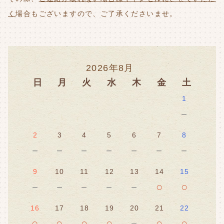
く
場合もございますので、ご了承くださいませ。
2026年8月
日
月
火
水
木
金
土
1
－
2
3
4
5
6
7
8
－
－
－
－
－
－
－
9
10
11
12
13
14
15
－
－
－
－
－
○
○
16
17
18
19
20
21
22
○
○
○
○
－
○
○