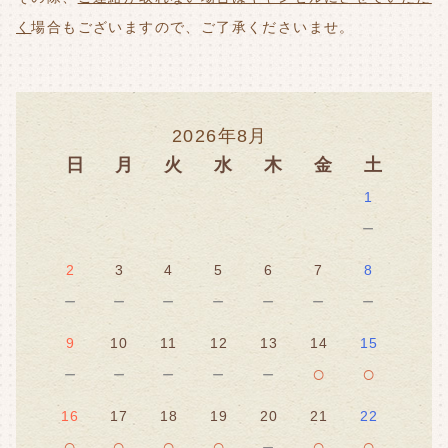
く
場合もございますので、ご了承くださいませ。
2026年8月
日
月
火
水
木
金
土
1
－
2
3
4
5
6
7
8
－
－
－
－
－
－
－
9
10
11
12
13
14
15
－
－
－
－
－
○
○
16
17
18
19
20
21
22
○
○
○
○
－
○
○