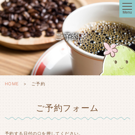
t
o
Menu
g
g
l
e
n
ご予約
a
v
i
g
a
t
i
o
n
HOME
ご予約
ご予約フォーム
予約する日付の○を押してください。