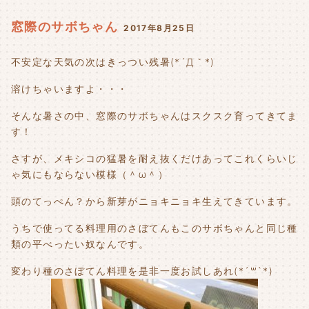
窓際のサボちゃん
2017年8月25日
不安定な天気の次はきっつい残暑(*´Д｀*)
溶けちゃいますよ・・・
そんな暑さの中、窓際のサボちゃんはスクスク育ってきてま
す！
さすが、メキシコの猛暑を耐え抜くだけあってこれくらいじ
ゃ気にもならない模様（＾ω＾）
頭のてっぺん？から新芽がニョキニョキ生えてきています。
うちで使ってる料理用のさぼてんもこのサボちゃんと同じ種
類の平べったい奴なんです。
変わり種のさぼてん料理を是非一度お試しあれ(*´꒳`*)