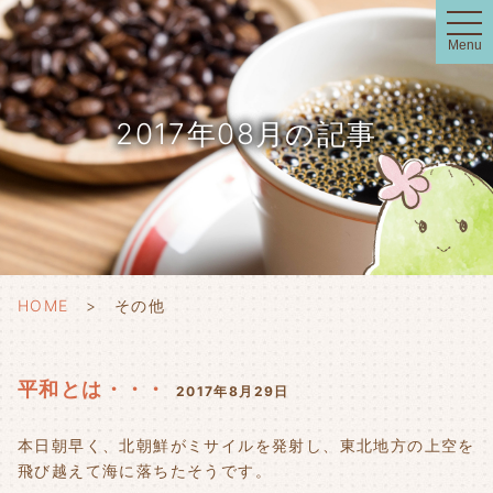
t
o
Menu
g
g
l
e
n
2017年08月の記事
a
v
i
g
a
t
i
o
n
HOME
その他
平和とは・・・
2017年8月29日
本日朝早く、北朝鮮がミサイルを発射し、東北地方の上空を
飛び越えて海に落ちたそうです。