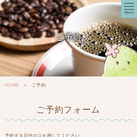
t
o
Menu
g
g
l
e
n
ご予約
a
v
i
g
a
t
i
o
n
HOME
ご予約
ご予約フォーム
予約する日付の○を押してください。