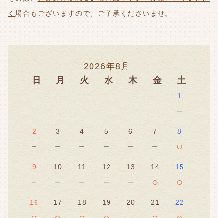
く
場合もございますので、ご了承くださいませ。
2026年8月
日
月
火
水
木
金
土
1
－
2
3
4
5
6
7
8
－
－
－
－
－
－
○
9
10
11
12
13
14
15
－
－
－
－
－
○
○
16
17
18
19
20
21
22
○
○
○
○
－
○
○